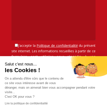
J'accepte la
Politique de confidentialité
du présent
site internet. Les informations recueillies à partir de ce
formulaire sont utilisées pour répondre à vos
demandes.
Salut c'est nous...
les Cookies !
On a attendu d'être sûrs que le contenu de
ce site vous intéresse avant de vous
déranger, mais on aimerait bien vous accompagner pendant votre
visite...
C'est OK pour vous ?
Lire la politique de confidentialité
Conception
Agence Multi Web 48
| © Couderc