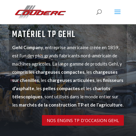
MATÉRIEL TP GEHL
Gehl Company
, entreprise américaine créée en 1859,
est l’un des plus grands fabricants nord-américain de
machines agricoles. La large gamme de produits
Gehl
, y
compris les
chargeuses compactes,
les
chargeuses
sur chenilles
, les
chargeuses articulées
, les
finisseurs
d’asphalte
, les
pelles compactes
et les
chariots
télescopiques
, sont utilisés dans le monde entier sur
les
marchés de la construction
TP
et de l’agriculture
.
NOS ENGINS TP D'OCCASION GEHL